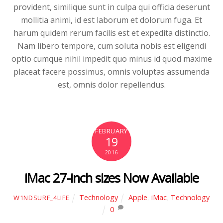
provident, similique sunt in culpa qui officia deserunt
mollitia animi, id est laborum et dolorum fuga. Et
harum quidem rerum facilis est et expedita distinctio.
Nam libero tempore, cum soluta nobis est eligendi
optio cumque nihil impedit quo minus id quod maxime
placeat facere possimus, omnis voluptas assumenda
est, omnis dolor repellendus.
FEBRUARY
19
2016
iMac 27-inch sizes Now Available
Technology
Apple
,
iMac
,
Technology
W1NDSURF_4LIFE
0