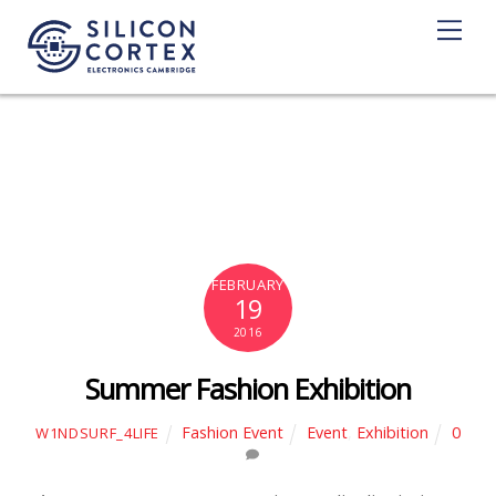
M
e
n
u
February 2016
FEBRUARY
19
2016
Summer Fashion Exhibition
Fashion Event
Event
,
Exhibition
0
W1NDSURF_4LIFE