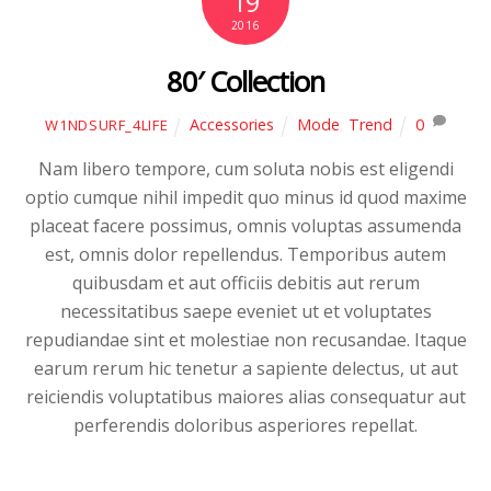
19
2016
80′ Collection
Accessories
Mode
,
Trend
0
W1NDSURF_4LIFE
Nam libero tempore, cum soluta nobis est eligendi
optio cumque nihil impedit quo minus id quod maxime
placeat facere possimus, omnis voluptas assumenda
est, omnis dolor repellendus. Temporibus autem
quibusdam et aut officiis debitis aut rerum
necessitatibus saepe eveniet ut et voluptates
repudiandae sint et molestiae non recusandae. Itaque
earum rerum hic tenetur a sapiente delectus, ut aut
reiciendis voluptatibus maiores alias consequatur aut
perferendis doloribus asperiores repellat.