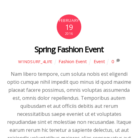
FEBRUARY
19
2016
Spring Fashion Event
Fashion Event
Event
0
W1NDSURF_4LIFE
Nam libero tempore, cum soluta nobis est eligendi
optio cumque nihil impedit quo minus id quod maxime
placeat facere possimus, omnis voluptas assumenda
est, omnis dolor repellendus. Temporibus autem
quibusdam et aut officiis debitis aut rerum
necessitatibus saepe eveniet ut et voluptates
repudiandae sint et molestiae non recusandae. Itaque
earum rerum hic tenetur a sapiente delectus, ut aut
reiciendis voluptatibus maiores alias consequatur aut