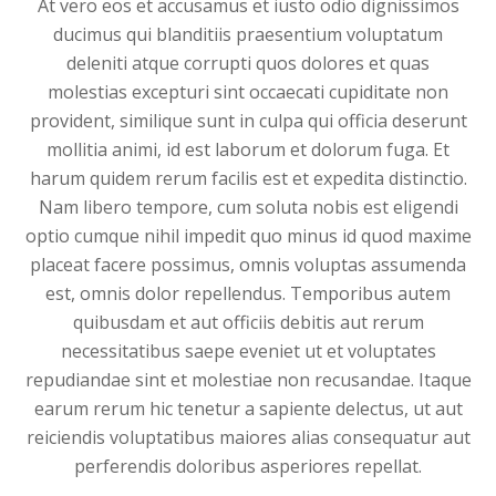
At vero eos et accusamus et iusto odio dignissimos
ducimus qui blanditiis praesentium voluptatum
deleniti atque corrupti quos dolores et quas
molestias excepturi sint occaecati cupiditate non
provident, similique sunt in culpa qui officia deserunt
mollitia animi, id est laborum et dolorum fuga. Et
harum quidem rerum facilis est et expedita distinctio.
Nam libero tempore, cum soluta nobis est eligendi
optio cumque nihil impedit quo minus id quod maxime
placeat facere possimus, omnis voluptas assumenda
est, omnis dolor repellendus. Temporibus autem
quibusdam et aut officiis debitis aut rerum
necessitatibus saepe eveniet ut et voluptates
repudiandae sint et molestiae non recusandae. Itaque
earum rerum hic tenetur a sapiente delectus, ut aut
reiciendis voluptatibus maiores alias consequatur aut
perferendis doloribus asperiores repellat.