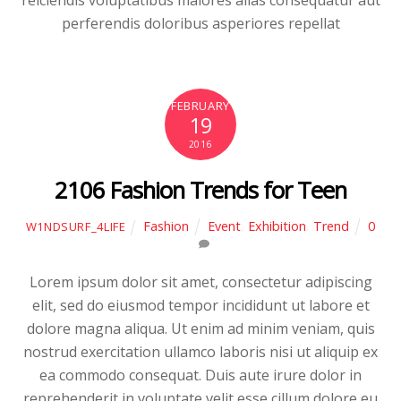
perferendis doloribus asperiores repellat
FEBRUARY
19
2016
2106 Fashion Trends for Teen
Fashion
Event
,
Exhibition
,
Trend
0
W1NDSURF_4LIFE
Lorem ipsum dolor sit amet, consectetur adipiscing
elit, sed do eiusmod tempor incididunt ut labore et
dolore magna aliqua. Ut enim ad minim veniam, quis
nostrud exercitation ullamco laboris nisi ut aliquip ex
ea commodo consequat. Duis aute irure dolor in
reprehenderit in voluptate velit esse cillum dolore eu