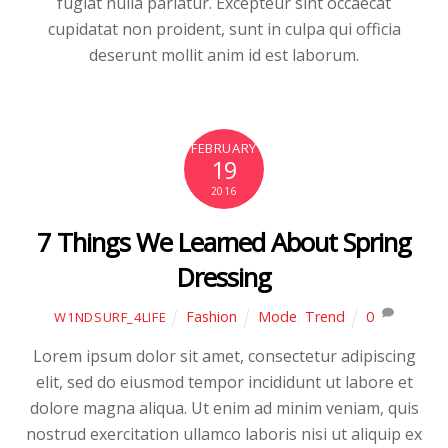
fugiat nulla pariatur. Excepteur sint occaecat
cupidatat non proident, sunt in culpa qui officia
deserunt mollit anim id est laborum.
FEBRUARY
19
2016
7 Things We Learned About Spring
Dressing
Fashion
Mode
,
Trend
0
W1NDSURF_4LIFE
Lorem ipsum dolor sit amet, consectetur adipiscing
elit, sed do eiusmod tempor incididunt ut labore et
dolore magna aliqua. Ut enim ad minim veniam, quis
nostrud exercitation ullamco laboris nisi ut aliquip ex
B