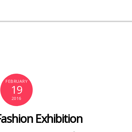
FEBRUARY
19
2016
shion Exhibition