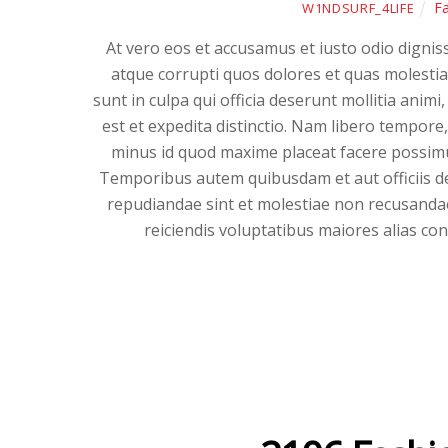
Fa
W1NDSURF_4LIFE
At vero eos et accusamus et iusto odio dignis
atque corrupti quos dolores et quas molestias
sunt in culpa qui officia deserunt mollitia anim
est et expedita distinctio. Nam libero tempore
minus id quod maxime placeat facere possim
Temporibus autem quibusdam et aut officiis de
repudiandae sint et molestiae non recusandae
reiciendis voluptatibus maiores alias co