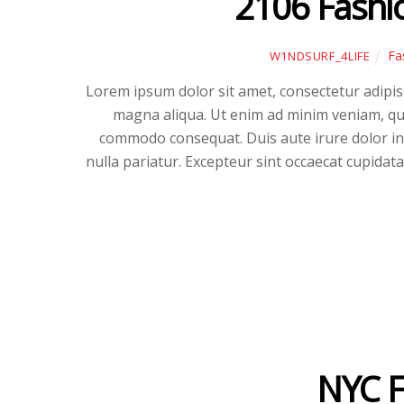
2106 Fashi
Fa
W1NDSURF_4LIFE
Lorem ipsum dolor sit amet, consectetur adipisc
magna aliqua. Ut enim ad minim veniam, quis
commodo consequat. Duis aute irure dolor in r
nulla pariatur. Excepteur sint occaecat cupidata
NYC F