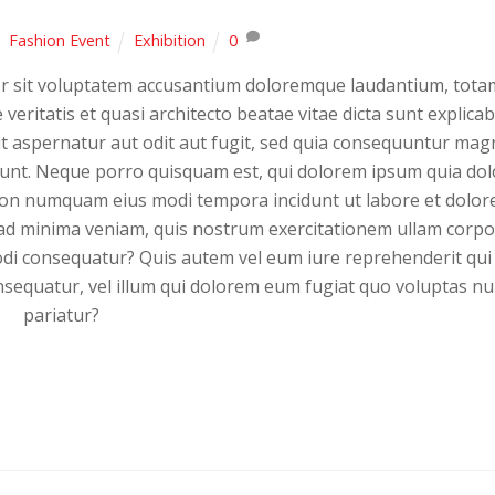
Fashion Event
Exhibition
0
ror sit voluptatem accusantium doloremque laudantium, tota
veritatis et quasi architecto beatae vitae dicta sunt explicab
 aspernatur aut odit aut fugit, sed quia consequuntur mag
iunt. Neque porro quisquam est, qui dolorem ipsum quia dol
ia non numquam eius modi tempora incidunt ut labore et dolor
d minima veniam, quis nostrum exercitationem ullam corpo
modi consequatur? Quis autem vel eum iure reprehenderit qui
nsequatur, vel illum qui dolorem eum fugiat quo voluptas nu
pariatur?