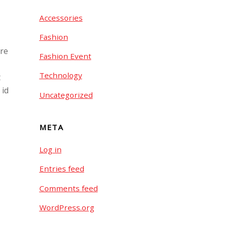
Accessories
Fashion
ore
Fashion Event
Technology
t
 id
Uncategorized
META
Log in
Entries feed
Comments feed
WordPress.org