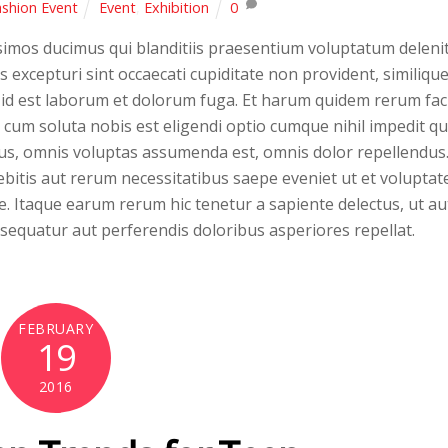
shion Event
Event
,
Exhibition
0
simos ducimus qui blanditiis praesentium voluptatum delenit
 excepturi sint occaecati cupiditate non provident, similiqu
i, id est laborum et dolorum fuga. Et harum quidem rerum faci
, cum soluta nobis est eligendi optio cumque nihil impedit q
us, omnis voluptas assumenda est, omnis dolor repellendus
bitis aut rerum necessitatibus saepe eveniet ut et voluptat
. Itaque earum rerum hic tenetur a sapiente delectus, ut au
nsequatur aut perferendis doloribus asperiores repellat.
FEBRUARY
19
2016