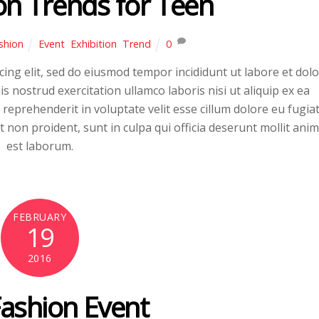
on Trends for Teen
shion
Event
,
Exhibition
,
Trend
0
ing elit, sed do eiusmod tempor incididunt ut labore et dol
 nostrud exercitation ullamco laboris nisi ut aliquip ex ea
eprehenderit in voluptate velit esse cillum dolore eu fugia
t non proident, sunt in culpa qui officia deserunt mollit anim
est laborum.
FEBRUARY
19
2016
ashion Event