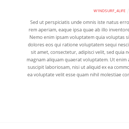
W1NDSURF_4LIFE
Sed ut perspiciatis unde omnis iste natus er
rem aperiam, eaque ipsa quae ab illo inventore 
Nemo enim ipsam voluptatem quia voluptas sit
dolores eos qui ratione voluptatem sequi nesc
sit amet, consectetur, adipisci velit, sed qu
magnam aliquam quaerat voluptatem. Ut enim a
suscipit laboriosam, nisi ut aliquid ex ea com
ea voluptate velit esse quam nihil molestiae co