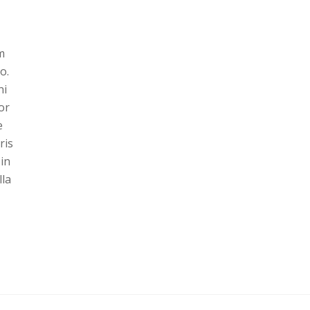
m
o.
ni
or
e
ris
 in
lla